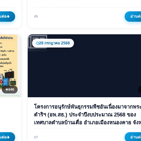
 /
และสิ่งปลูกสร้าง ประจำปี 2
24 มิถุนายน 2569
493 ครั้ง
นต่อ
อ่านต่
#5
28 กรกฎาคม 2568
646
ข่าวเด่น
โครงการอนุรักษ์พันธุกรรมพืชอันเนื่องมาจากพ
ถูก
โครงการอนุรักษ์พันธุกรรมพ
ดำริฯ (อพ.สธ.) ประจำปีงบประมาณ 2568 ของ
เทศบาลตำบลบ้านเดื่อ อำเภอเมืองหนองคาย จังหวัด
อันเนื่องมาจากพระราชดำริ
หนองคาย
(อพ.สธ.) ประจำปีงบประมา
นต่อ
อ่านต่
#7