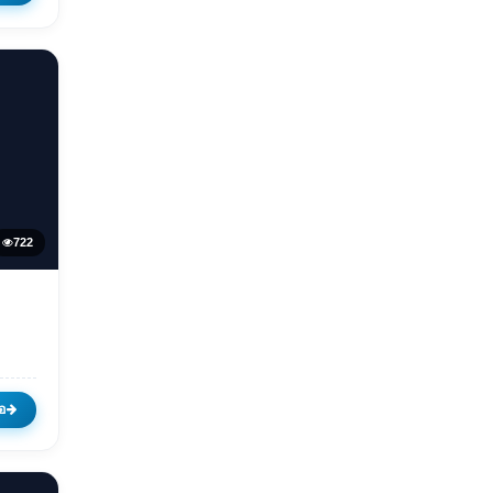
ดื่อ
ด
722
ีของ
อ