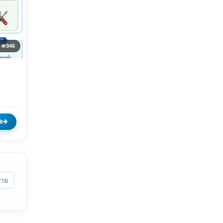
946
ร
อ
้าย