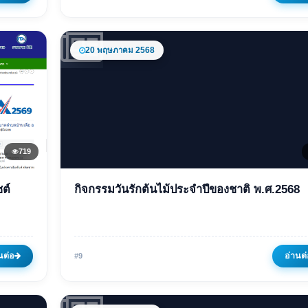
2568 ของเทศบาลตำบลบ้านเ
อำเภอเมืองหนองคาย จังหวั
หนองคาย
20 พฤษภาคม 2568
28 กรกฎาคม 2568
694 ครั้ง
719
ข่าวเด่น
ต์
กิจกรรมวันรักต้นไม้ประจำปีของชาติ พ.ศ.2568
้าใช้
กิจกรรมวันรักต้นไม้ประจำป
าล
ชาติ พ.ศ.2568
20 พฤษภาคม 2568
722 ครั้ง
นต่อ
อ่านต่
#9