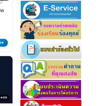
าย
ิ
อ
205