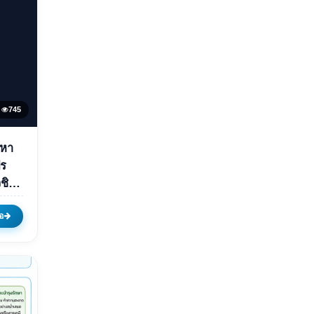
745
มหา
รติ
ร
ชิร
ิม
ด็จ
อ
ินทร
ล้า