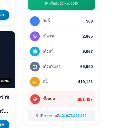
569
เริ่มนับ 20 ส.ค. 2565
อ
วันนี้
508
เมื่อวาน
2,865
เดือนนี้
9,067
เดือนที่แล้ว
69,950
694
ปีนี้
419,121
ระราช
851,497
ทั้งหมด
ืช
ฯ
IP ของท่านคือ
216.73.216.229
ณ
อ