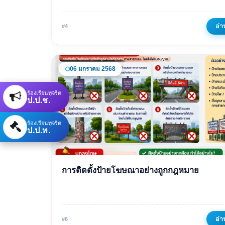
เข้ามามีส่วนร่วมในกิจกรรม
โครงการของเทศบาล
อ่า
#4
04 พฤษภาคม 2569
386 ครั้ง
06 มกราคม 2568
ร้องเรียนทุจริต
ป.ป.ช.
ร้องเรียนทุจริต
ป.ป.ท.
ข่าวเด่น
การติดตั้งป้ายโฆษณาอย่างถูกกฎหมาย
การติดตั้งป้ายโฆษณาอย่าง
กฎหมาย
06 มกราคม 2568
646 ครั้ง
อ่า
#6