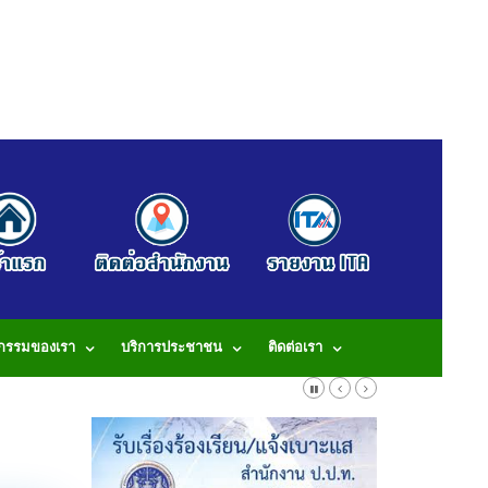
จกรรมของเรา
บริการประชาชน
ติดต่อเรา
913 โทรสาร: 042-490913 E-Mail: tumbonbanduea@gmail.com