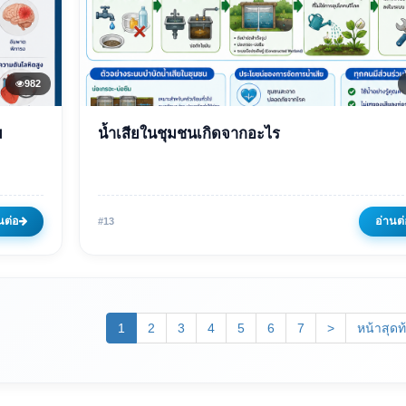
982
ข่าวเด่น
ม
น้ำเสียในชุมชนเกิดจากอะไร
จาก
น้ำเสียในชุมชนเกิดจากอะไ
์
09 พฤษภาคม 2569
946 ครั้ง
นต่อ
อ่านต่
#13
(current)
1
2
3
4
5
6
7
>
หน้าสุดท