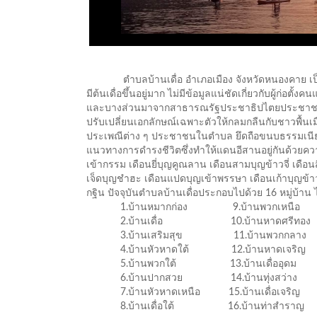
ตำบลบ้านเดื่อ อำเภอเมือง จังหวัดหนองคาย เป็นชุมชนเก
มีต้นเดื่อขึ้นอยู่มาก ไม่มีข้อมูลแน่ชัดเกี่ยวกับผู้ก
และบางส่วนมาจากสาธารณรัฐประชาธิปไตยประชาชนลาว 
ปรับเปลี่ยนเอกลักษณ์เฉพาะตัวให้กลมกลืนกับชาวพื้นเมือ
ประเพณีต่าง ๆ ประชาชนในตำบล ยึดถือขนบธรรมเนียมป
แนวทางการดำรงชีวิตซึ่งทำให้แดนอีสานอยู่กันด้วยความ
เข้ากรรม เดือนยี่บุญคูณลาน เดือนสามบุญข้าวจี่ เดือ
เจ็ดบุญชำฮะ เดือนแปดบุญเข้าพรรษา เดือนเก้าบุญข้า
กฐิน ปัจจุบันตำบลบ้านเดื่อประกอบไปด้วย 16 หมู่บ้าน ไ
1.บ้านหมากก่อง 9.บ้านพวกเหนือ
2.บ้านเดื่อ 10.บ้านหาดศรีทอง
3.บ้านเสริมสุข 11.บ้านพวกกลาง
4.บ้านหัวหาดใต้ 12.บ้านหาดเจริญ
5.บ้านพวกใต้ 13.บ้านเดื่ออุดม
6.บ้านปากสวย 14.บ้านทุ่งสว่าง
7.บ้านหัวหาดเหนือ 15.บ้านเดื่อเจริญ
8.บ้านเดื่อใต้ 16.บ้านท่าสำราญ