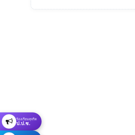
ร้องเรียนทุจริต
ป.ป.ช.