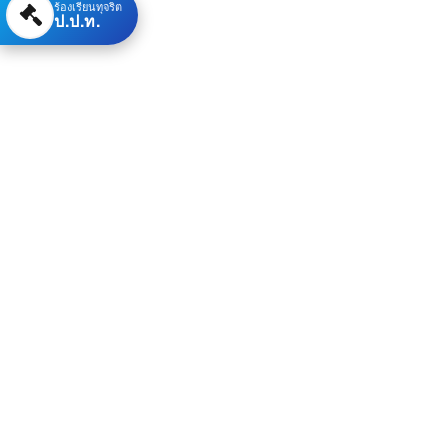
ร้องเรียนทุจริต
ป.ป.ท.