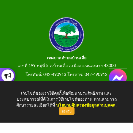
เทศบาลตำบลบ้านเดื่อ
เลขที่ 199 หมู่ที่ 5 ต.บ้านเดื่อ อ.เมือง จ.หนองคาย 43000
โทรศัพท์: 042-490913 โทรสาร: 042-490913
E-Mail: tumbonbanduea@gmail.com
เว็บไซต์ของเราใช้คุกกี้เพื่อพัฒนาประสิทธิภาพ และ
ประสบการณ์ที่ดีในการใช้เว็บไซต์ของท่าน ท่านสามารถ
ศึกษารายละเอียดได้ที่
นโยบายคุ้มครองข้อมูลส่วนบุคคล
.
ยอมรับ
Copyright © 2026 All Right Resive
http://www.tumbonbanduea.go.th