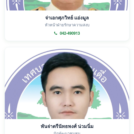
จ่าเอกศุภวิทย์ แอ่งมูล
หัวหน้าฝ่ายรักษาความสงบ
042-490913
พันจ่าตรีนัทธพงศ์ น่วมนิ่ม
นักพัฒนาชุมชน