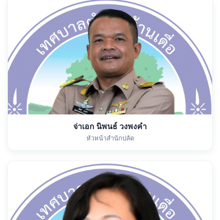
จ่าเอก นิพนธ์ วงพงคำ
หัวหน้าสำนักปลัด