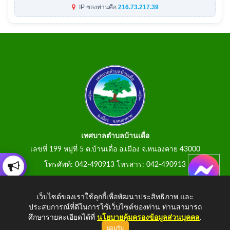
IP ของท่านคือ
216.73.217.39
เทศบาลตำบลบ้านเดื่อ
เลขที่ 199 หมู่ที่ 5 ต.บ้านเดื่อ อ.เมือง จ.หนองคาย 43000
โทรศัพท์: 042-490913 โทรสาร: 042-490913
E-Mail: tumbonbanduea@gmail.com
เว็บไซต์ของเราใช้คุกกี้เพื่อพัฒนาประสิทธิภาพ และ
ประสบการณ์ที่ดีในการใช้เว็บไซต์ของท่าน ท่านสามารถ
ศึกษารายละเอียดได้ที่
นโยบายคุ้มครองข้อมูลส่วนบุคคล
.
ยอมรับ
Copyright © 2026 All Right Resive