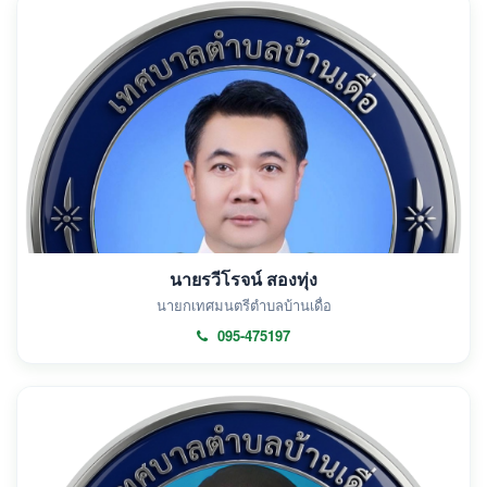
นายรวีโรจน์ สองทุ่ง
นายกเทศมนตรีตำบลบ้านเดื่อ
095-475197