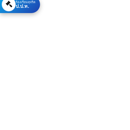
ร้องเรียนทุจริต
ป.ป.ท.