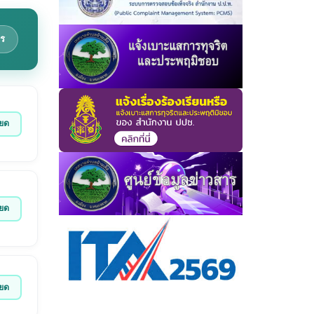
ร
ียด
ียด
ียด